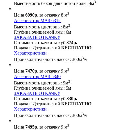
3
Вместимость баков для чистой воды:
4
м
3
Цена
6990р.
за откачку 8 м
Ассенизатор МАЗ 6312
3
Вместимость цистерны:
8
м
Глубина очищаемой ямы:
6
м
ЗАКАЗАТЬ ОТКАЧКУ
Стоимость откачки за куб
874р.
Подача в Дзержинский
БЕСПЛАТНО
Характеристики
3
Производительность насоса:
360
м
/ч
3
Цена
7470р.
за откачку 9 м
Ассенизатор МАЗ 5340
3
Вместимость цистерны:
9
м
Глубина очищаемой ямы:
5
м
ЗАКАЗАТЬ ОТКАЧКУ
Стоимость откачки за куб
830р.
Подача в Дзержинский
БЕСПЛАТНО
Характеристики
3
Производительность насоса:
360
м
/ч
3
Цена
7495р.
за откачку 9 м