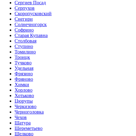
Сергиев Посад
Серпухов
Скоропусковский
Снегири
Солнечногорск
Софрино
Старая Купавна
Столбовая
Ступино
Томилино
Троицк
Тучково
Удельная
Фрязино
Фряново
Химки
Хорлово
Хотьково
Цюрупы
Черкизово
Черноголовка
Чехов
Шатура
Шереметьево
Щелково