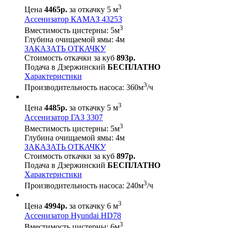
3
Цена
4465р.
за откачку 5 м
Ассенизатор КАМАЗ 43253
3
Вместимость цистерны:
5
м
Глубина очищаемой ямы:
4
м
ЗАКАЗАТЬ ОТКАЧКУ
Стоимость откачки за куб
893р.
Подача в Дзержинский
БЕСПЛАТНО
Характеристики
3
Производительность насоса:
360
м
/ч
3
Цена
4485р.
за откачку 5 м
Ассенизатор ГАЗ 3307
3
Вместимость цистерны:
5
м
Глубина очищаемой ямы:
4
м
ЗАКАЗАТЬ ОТКАЧКУ
Стоимость откачки за куб
897р.
Подача в Дзержинский
БЕСПЛАТНО
Характеристики
3
Производительность насоса:
240
м
/ч
3
Цена
4994р.
за откачку 6 м
Ассенизатор Hyundai HD78
3
Вместимость цистерны:
6
м