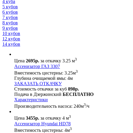
4 куба
5 кубов
6 кубов
7 кубов
8 кубов
9 кубов
10 кубов
12 кубов
14 кубов
3
Цена
2695р.
за откачку 3.25 м
Ассенизатор ГАЗ 3307
3
Вместимость цистерны:
3.25
м
Глубина очищаемой ямы:
4
м
ЗАКАЗАТЬ ОТКАЧКУ
Стоимость откачки за куб
898р.
Подача в Дзержинский
БЕСПЛАТНО
Характеристики
3
Производительность насоса:
240
м
/ч
3
Цена
3455р.
за откачку 4 м
Ассенизатор Hyundai HD78
3
Вместимость цистерны:
4
м