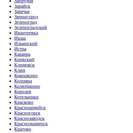
Запрудня
Зарайск
Заречье
Звенигород
Зеленоград
Зеленоградский
Ивантеевка
Икша
Ильинский
Истра
Кашира
Киевский
Климовск
Клин
Кокошкино
Коломна
Колюбакино
Королев
Котельники
Красково
Красноармейск
Красногорск
Краснозаводск
Краснознаменск
Кратово