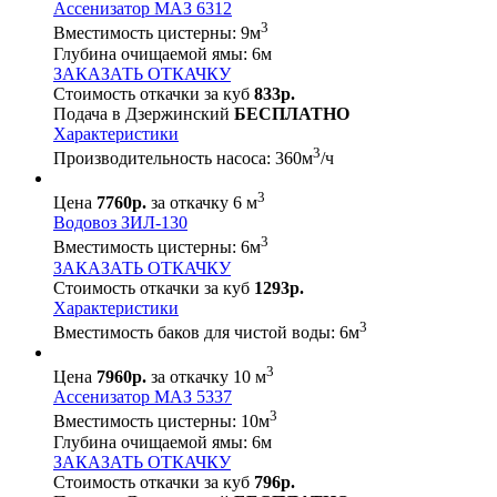
Ассенизатор МАЗ 6312
3
Вместимость цистерны:
9
м
Глубина очищаемой ямы:
6
м
ЗАКАЗАТЬ ОТКАЧКУ
Стоимость откачки за куб
833р.
Подача в Дзержинский
БЕСПЛАТНО
Характеристики
3
Производительность насоса:
360
м
/ч
3
Цена
7760р.
за откачку 6 м
Водовоз ЗИЛ-130
3
Вместимость цистерны:
6
м
ЗАКАЗАТЬ ОТКАЧКУ
Стоимость откачки за куб
1293р.
Характеристики
3
Вместимость баков для чистой воды:
6
м
3
Цена
7960р.
за откачку 10 м
Ассенизатор МАЗ 5337
3
Вместимость цистерны:
10
м
Глубина очищаемой ямы:
6
м
ЗАКАЗАТЬ ОТКАЧКУ
Стоимость откачки за куб
796р.