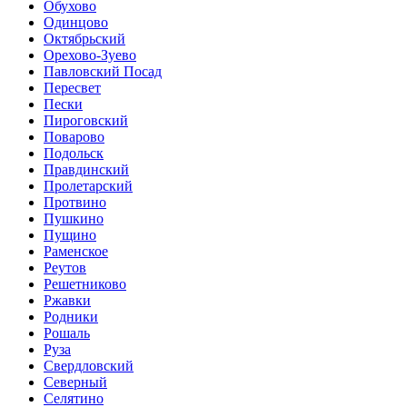
Обухово
Одинцово
Октябрьский
Орехово-Зуево
Павловский Посад
Пересвет
Пески
Пироговский
Поварово
Подольск
Правдинский
Пролетарский
Протвино
Пушкино
Пущино
Раменское
Реутов
Решетниково
Ржавки
Родники
Рошаль
Руза
Свердловский
Северный
Селятино