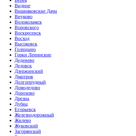
Верея
Видное
Вишняковские Дачи
Внуково
Волоколамск
Воровского
Воскресенск
Восход
Высоковск
Голицыно
Горки Ленинские
Деденево
Дедовск
Дзержинский
Дмитров
Долгопрудный
Домодедово
Дорохово
Дрезна
Дубна
Егорьевск
Железнодорожный
Жилево
Жуковский
Загорянский