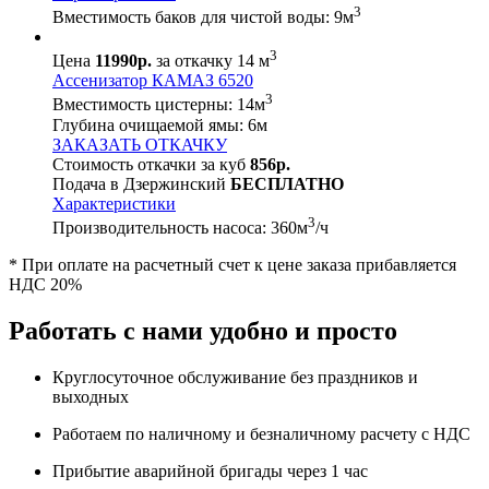
3
Вместимость баков для чистой воды:
9
м
3
Цена
11990р.
за откачку 14 м
Ассенизатор КАМАЗ 6520
3
Вместимость цистерны:
14
м
Глубина очищаемой ямы:
6
м
ЗАКАЗАТЬ ОТКАЧКУ
Стоимость откачки за куб
856р.
Подача в Дзержинский
БЕСПЛАТНО
Характеристики
3
Производительность насоса:
360
м
/ч
* При оплате на расчетный счет к цене заказа прибавляется
НДС 20%
Работать с нами удобно и просто
Круглосуточное обслуживание без праздников и
выходных
Работаем по наличному и безналичному расчету с НДС
Прибытие аварийной бригады через 1 час