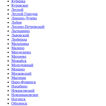
Кубинка
Куровское
Лесной
Лесной Городок
Ликино-Дулево
Лобня
Лосино-Петровский
Лыткарино
Львовский
Люберцы
Малаховка
Малино
Менделеево
Михнево
Можайск
Молодежный
Монино
Московский
Мытищи
Наро-Фоминск
Нахабино
Некрасовский
Новоивановское
Ногинск
Оболенск